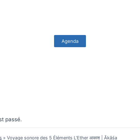
Agenda
t passé.
s
»
Voyage sonore des 5 Éléments L’Ether आकाश | Ākāśa