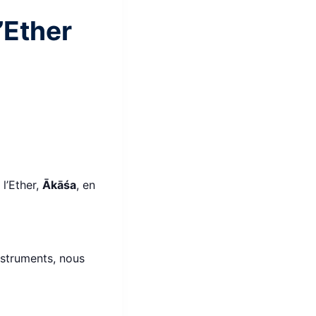
’Ether
l’Ether,
Ākāśa
, en
nstruments, nous