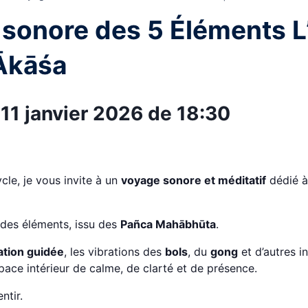
sonore des 5 Éléments L
Ākāśa
11 janvier 2026 de 18:30
cle, je vous invite à un
voyage sonore et méditatif
dédié à 
il des éléments, issu des
Pañca Mahābhūta
.
ation guidée
, les vibrations des
bols
, du
gong
et d’autres i
space intérieur de calme, de clarté et de présence.
ntir.