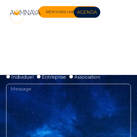
AGENDA
RÉSERVER UNE SÉANCE
OU BIEN MERCI DE REMPLIR LE FORMULAIRE CI-
DESSOUS POUR UNE DEMANDE PARTICULIÈRE
Individuel
Entreprise
Association