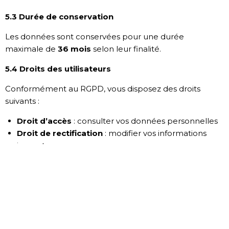
5.3 Durée de conservation
Les données sont conservées pour une durée
maximale de
36 mois
selon leur finalité.
5.4 Droits des utilisateurs
Conformément au RGPD, vous disposez des droits
suivants :
Droit d’accès
: consulter vos données personnelles
Droit de rectification
: modifier vos informations
inexactes
Droit d’opposition
: refuser le traitement de vos
données
Droit à l’effacement
: demander la suppression de
vos données
Droit à la portabilité
: récupérer vos données dans
un format exploitable